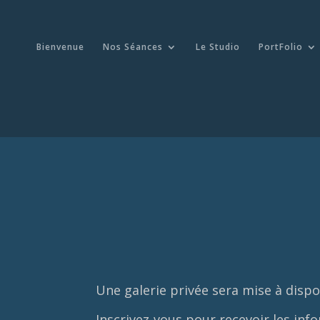
Bienvenue
Nos Séances
Le Studio
PortFolio
Une galerie privée sera mise à dispos
Inscrivez-vous pour recevoir les inf