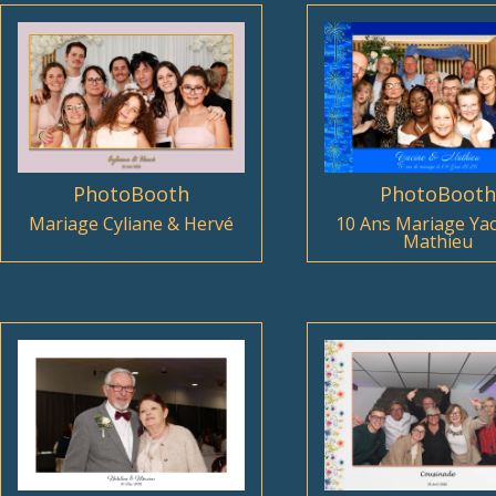
PhotoBooth
PhotoBooth
Mariage Cyliane & Hervé
10 Ans Mariage Yac
Mathieu