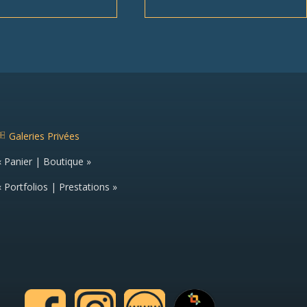
Galeries Privées
g
al
« Panier | Boutique »
er
ie
c
« Portfolios | Prestations »
o
n