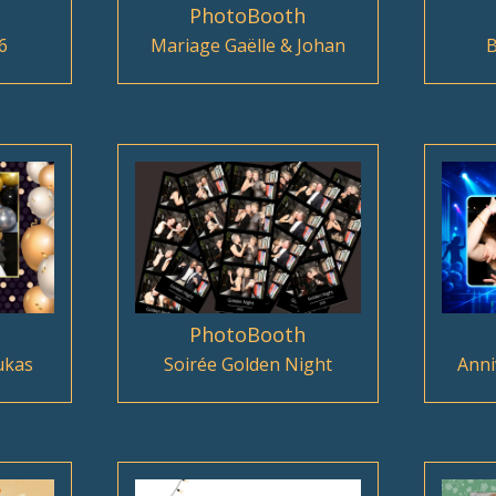
PhotoBooth
6
Mariage Gaëlle & Johan
B
PhotoBooth
ukas
Soirée Golden Night
Anni