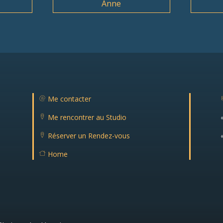
Anne
Me contacter
m
ail
Me rencontrer au Studio
ic
lo
o
c
n
i
Réserver un Rendez-vous
at
lo
io
c
n
Home
at
ic
H
io
o
o
n
n
m
ic
e
o
ic
n
o
n