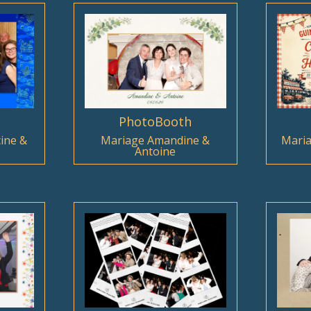
PhotoBooth
ine &
Mariage Amandine &
Maria
Antoine