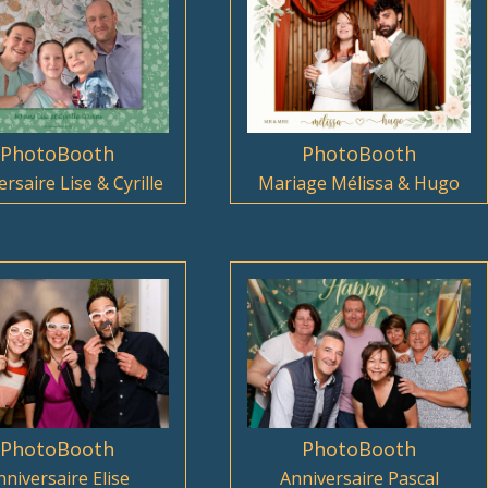
PhotoBooth
PhotoBooth
rsaire Lise & Cyrille
Mariage Mélissa & Hugo
PhotoBooth
PhotoBooth
nniversaire Elise
Anniversaire Pascal