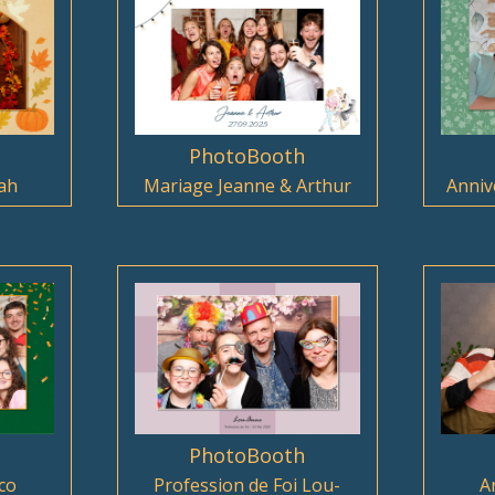
PhotoBooth
ah
Mariage Jeanne & Arthur
Annive
PhotoBooth
A
co
Profession de Foi Lou-