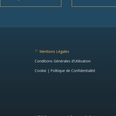
Mentions Légales
fl
a
Conditions Générales d’Utilisation
g
ic
o
Cookie | Politique de Confidentialité
n