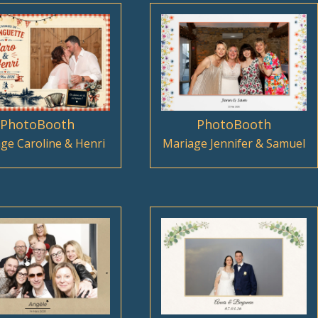
PhotoBooth
PhotoBooth
ge Caroline & Henri
Mariage Jennifer & Samuel