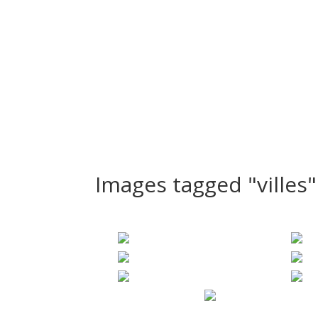
Bienvenue
Nos Séances
Le Studio
PortFolio
Images tagged "villes"