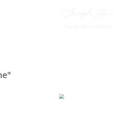
PhotoBooth
Le Livre d’Or
ne"