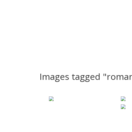
Bienvenue
Nos Séances
Le Studio
PortFolio
Images tagged "roma