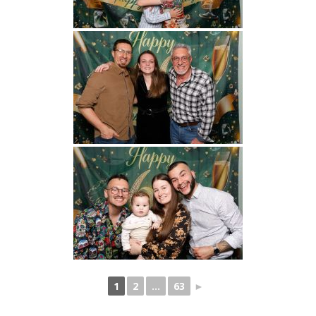
1
2
...
63
►