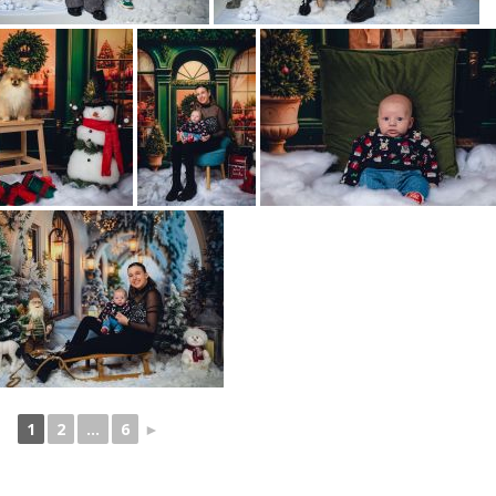
1
2
...
6
►