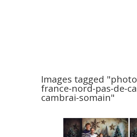
Bienvenue
Nos Séances
Le Studio
PortFolio
Images tagged "photo
france-nord-pas-de-cal
cambrai-somain"