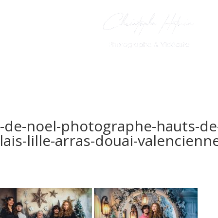
PhotoBooth
Le Livre d’Or
-de-noel-photographe-hauts-de
ais-lille-arras-douai-valencienn