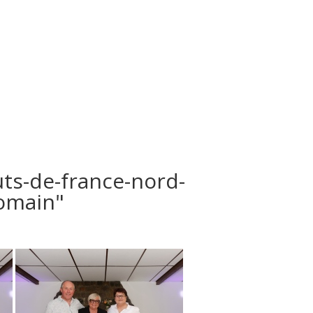
Contact
Espace Galeries
Réservation
ts-de-france-nord-
somain"