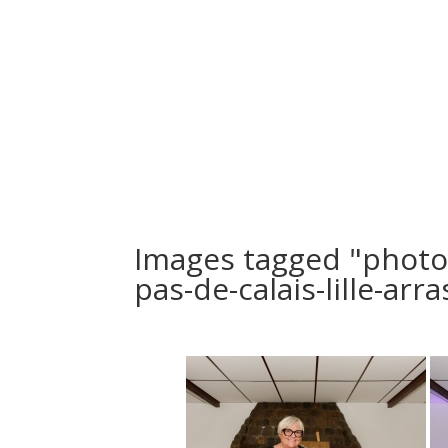
Bienvenue
Nos Séances
Le Studio
PortFolio
Images tagged "photo
pas-de-calais-lille-ar