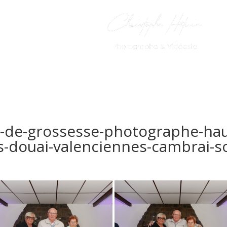
PhotoBooth
Le Livre d’Or
-de-grossesse-photographe-hau
ras-douai-valenciennes-cambrai-