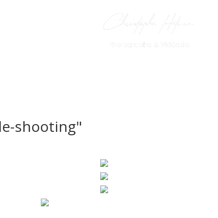
PhotoBooth
Le Livre d’Or
e-shooting"