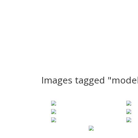
Bienvenue
Nos Séances
Le Studio
PortFolio
Images tagged "model