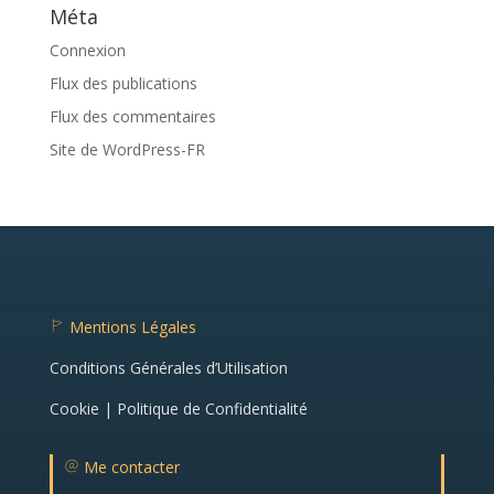
Méta
Connexion
Flux des publications
Flux des commentaires
Site de WordPress-FR
Mentions Légales
fl
a
Conditions Générales d’Utilisation
g
ic
o
Cookie | Politique de Confidentialité
n
Me contacter
m