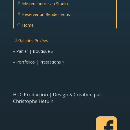
ail
Me rencontrer au Studio
ic
lo
o
c
n
Réserver un Rendez-vous
at
lo
io
c
n
Home
at
ic
H
io
o
o
n
n
m
ic
Galeries Privées
e
o
g
ic
n
al
o
« Panier | Boutique »
er
n
ie
ic
« Portfolios | Prestations »
o
n
HTC Production | Design & Création par
Christophe Hetuin