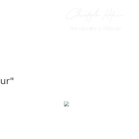
PhotoBooth
Le Livre d’Or
ur"