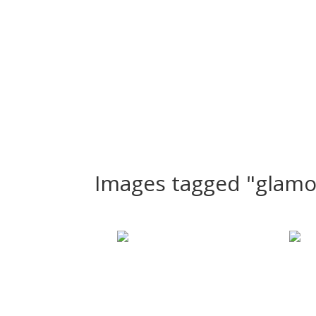
Bienvenue
Nos Séances
Le Studio
PortFolio
Images tagged "glamo