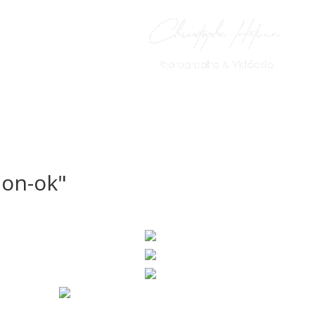
PhotoBooth
Le Livre d’Or
ion-ok"