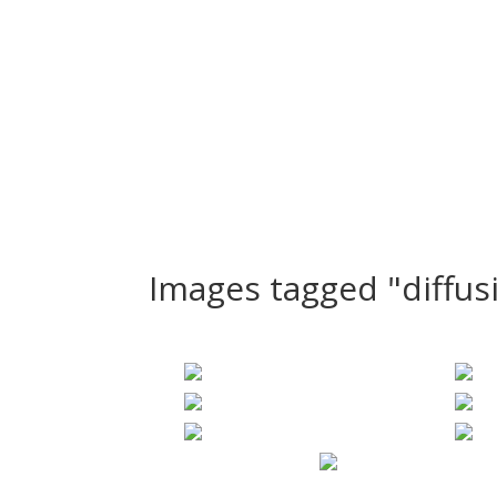
Bienvenue
Nos Séances
Le Studio
PortFolio
Images tagged "diffus