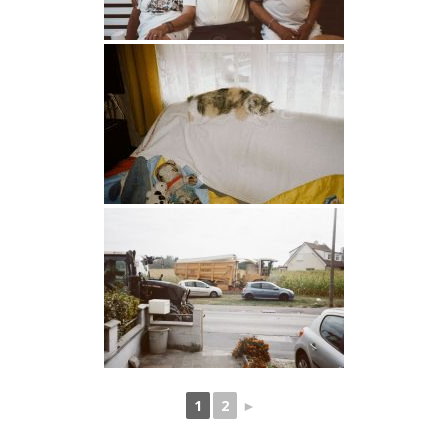
1
2
►